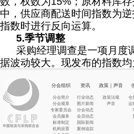
数，权数为15%；原材料库存
中，供应商配送时间指数为逆
指数时进行反向运算。
5.季节调整
采购经理调查是一项月度调
据波动较大。现发布的指数均
分会组织
资讯
政策｜声音
分会简介
行业动态
政策法规
仓
分会规章
图片新闻
声音
运
专家委员会
分会动态
会员服务
会员动态
标准制定
国际新闻
机构设置
案例追踪