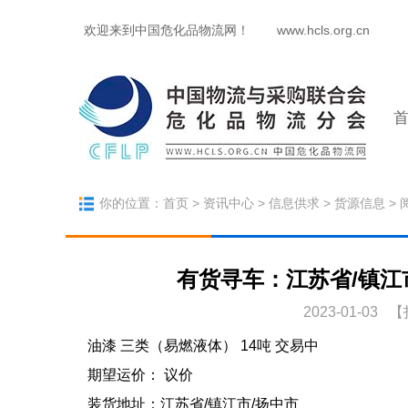
欢迎来到中国危化品物流网！
www.hcls.org.cn
你的位置：
首页
>
资讯中心
>
信息供求
>
货源信息
> 
有货寻车：江苏省/镇江市
2023-01-03 【
油漆 三类（易燃液体） 14吨 交易中
期望运价： 议价
装货地址：江苏省/镇江市/扬中市