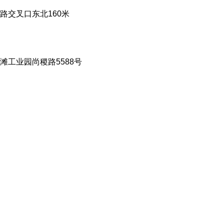
交叉口东北160米
工业园尚稷路5588号