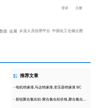
登录
注册
从业人员信用平台
中国化工仓储云图
数据
会展
推荐文章
·
电机绝缘漆,马达绝缘漆,变压器绝缘漆 BC
·
新锐聚合氯化铝-聚合氯化铝价格,聚合氯化铝批