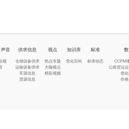
｜声音
供求信息
视点
知识库
标准
数
法规
仓储设备供求
热点专题
危化百科
标准动态
CCPM
音
运输设备供求
大咖视点
公路货运运
车源信息
精彩视频
危化
货源信息
价格