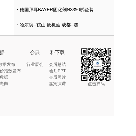
·
德国拜耳BAYER固化剂N3390试验装
·
哈尔滨--鞍山 废机油 成都--涟
据
会展
料下载
I数据发布
行业展会
会后总结
价指数发布
会后PPT
数据
会后照片
走向
嘉宾演讲
点击扫码