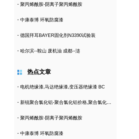
·
聚丙烯酰胺-阴离子聚丙烯酰胺
·
中康泰博 环氧防腐漆
·
德国拜耳BAYER固化剂N3390试验装
·
哈尔滨--鞍山 废机油 成都--涟
热点文章
·
电机绝缘漆,马达绝缘漆,变压器绝缘漆 BC
·
新锐聚合氯化铝-聚合氯化铝价格,聚合氯化铝批
·
聚丙烯酰胺-阴离子聚丙烯酰胺
·
中康泰博 环氧防腐漆