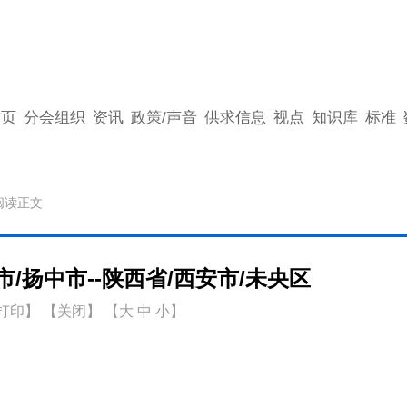
首页
分会组织
资讯
政策/声音
供求信息
视点
知识库
标准
阅读正文
/扬中市--陕西省/西安市/未央区
打印
】
【关闭】
【
大
中
小
】